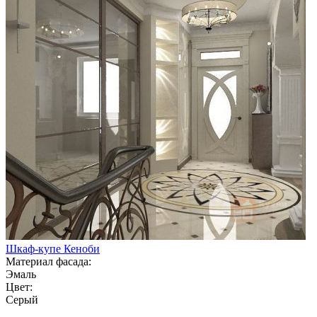
Шкаф-купе Кеноби
Материал фасада:
Эмаль
Цвет:
Серый