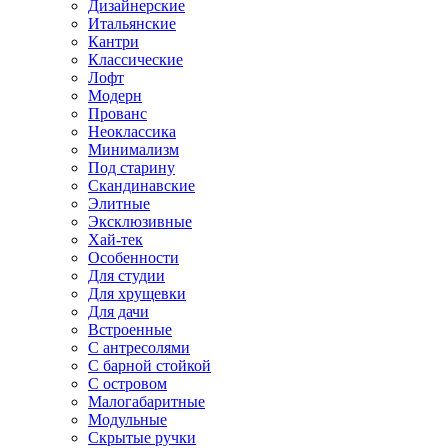
Дизайнерские
Итальянские
Кантри
Классические
Лофт
Модерн
Прованс
Неоклассика
Минимализм
Под старину
Скандинавские
Элитные
Эксклюзивные
Хай-тек
Особенности
Для студии
Для хрущевки
Для дачи
Встроенные
С антресолями
С барной стойкой
С островом
Малогабаритные
Модульные
Скрытые ручки