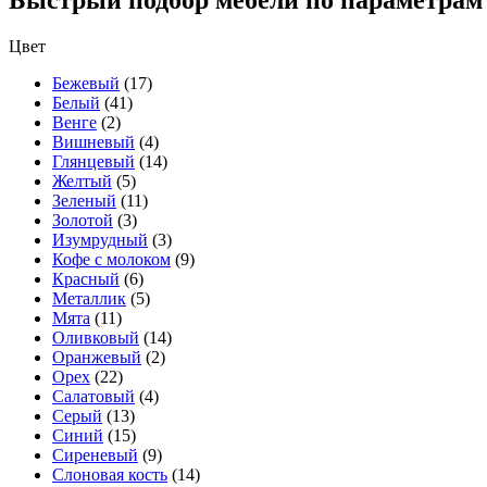
Быстрый подбор мебели по параметрам
Цвет
Бежевый
(17)
Белый
(41)
Венге
(2)
Вишневый
(4)
Глянцевый
(14)
Желтый
(5)
Зеленый
(11)
Золотой
(3)
Изумрудный
(3)
Кофе с молоком
(9)
Красный
(6)
Металлик
(5)
Мята
(11)
Оливковый
(14)
Оранжевый
(2)
Орех
(22)
Салатовый
(4)
Серый
(13)
Синий
(15)
Сиреневый
(9)
Слоновая кость
(14)