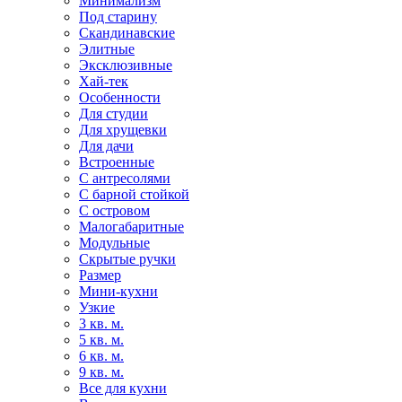
Минимализм
Под старину
Скандинавские
Элитные
Эксклюзивные
Хай-тек
Особенности
Для студии
Для хрущевки
Для дачи
Встроенные
С антресолями
С барной стойкой
С островом
Малогабаритные
Модульные
Скрытые ручки
Размер
Мини-кухни
Узкие
3 кв. м.
5 кв. м.
6 кв. м.
9 кв. м.
Все для кухни