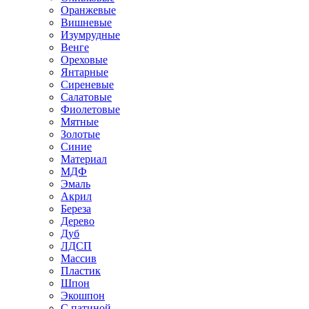
Оранжевые
Вишневые
Изумрудные
Венге
Ореховые
Янтарные
Сиреневые
Салатовые
Фиолетовые
Мятные
Золотые
Синие
Материал
МДФ
Эмаль
Акрил
Береза
Дерево
Дуб
ЛДСП
Массив
Пластик
Шпон
Экошпон
С патиной