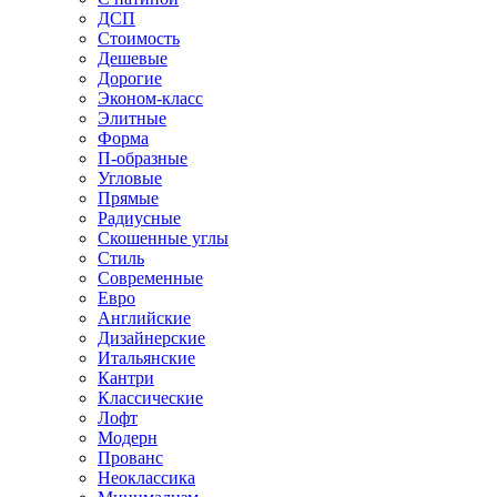
ДСП
Стоимость
Дешевые
Дорогие
Эконом-класс
Элитные
Форма
П-образные
Угловые
Прямые
Радиусные
Скошенные углы
Стиль
Современные
Евро
Английские
Дизайнерские
Итальянские
Кантри
Классические
Лофт
Модерн
Прованс
Неоклассика