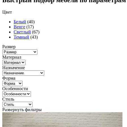
Быстрый подбор мебели по параметрам
Цвет
Белый
(40)
Венге
(17)
Светлый
(67)
Темный
(43)
Размер
Материал
Назначение
Форма
Особенности
Стиль
Развернуть фильтры