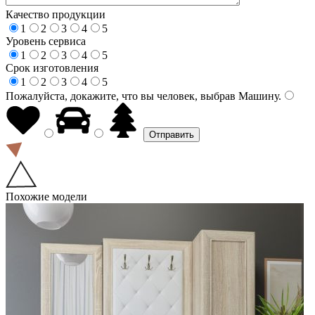
Качество продукции
1
2
3
4
5
Уровень сервиса
1
2
3
4
5
Срок изготовления
1
2
3
4
5
Пожалуйста, докажите, что вы человек, выбрав
Машину
.
Похожие модели