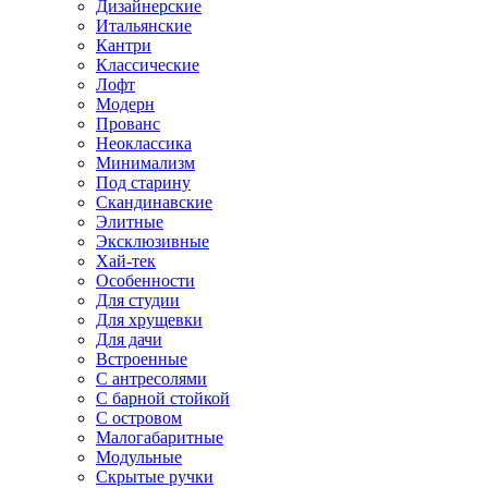
Дизайнерские
Итальянские
Кантри
Классические
Лофт
Модерн
Прованс
Неоклассика
Минимализм
Под старину
Скандинавские
Элитные
Эксклюзивные
Хай-тек
Особенности
Для студии
Для хрущевки
Для дачи
Встроенные
С антресолями
С барной стойкой
С островом
Малогабаритные
Модульные
Скрытые ручки