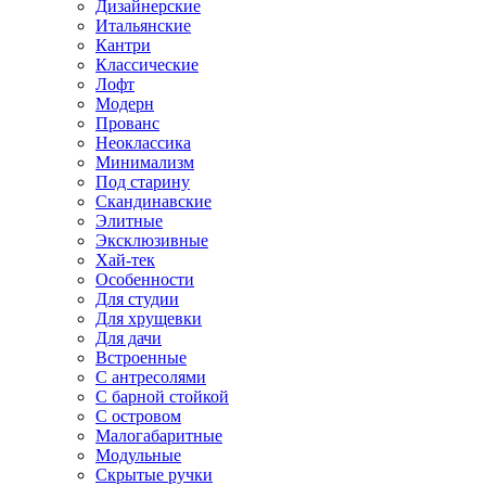
Дизайнерские
Итальянские
Кантри
Классические
Лофт
Модерн
Прованс
Неоклассика
Минимализм
Под старину
Скандинавские
Элитные
Эксклюзивные
Хай-тек
Особенности
Для студии
Для хрущевки
Для дачи
Встроенные
С антресолями
С барной стойкой
С островом
Малогабаритные
Модульные
Скрытые ручки