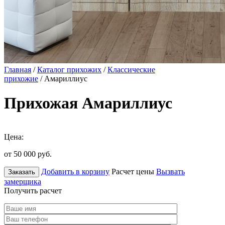
Главная
/
Каталог прихожих
/
Классические
прихожие
/ Амариллиус
Прихожая Амариллиус
Цена:
от 50 000
руб.
Добавить в корзину
Расчет цены
Вызвать
Заказать
замерщика
Получить расчет