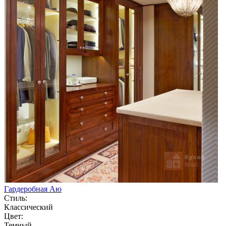
Гардеробная Аю
Стиль:
Классический
Цвет:
Темный