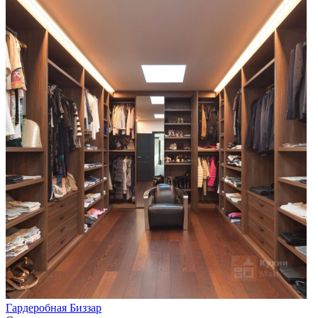
Гардеробная Биззар