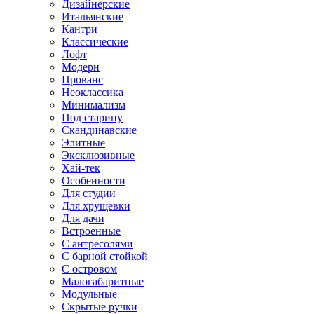
Дизайнерские
Итальянские
Кантри
Классические
Лофт
Модерн
Прованс
Неоклассика
Минимализм
Под старину
Скандинавские
Элитные
Эксклюзивные
Хай-тек
Особенности
Для студии
Для хрущевки
Для дачи
Встроенные
С антресолями
С барной стойкой
С островом
Малогабаритные
Модульные
Скрытые ручки