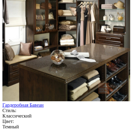
Гардеробная Бавеан
Стиль:
Классический
Цвет:
Темный