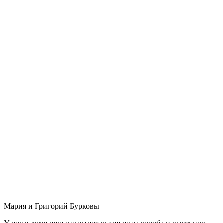
Мария и Григорий Бурковы
У нас в доме нестандартная кухня из-за короба и выступов,