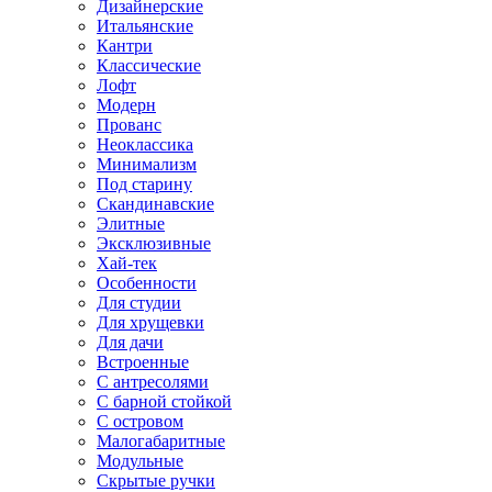
Дизайнерские
Итальянские
Кантри
Классические
Лофт
Модерн
Прованс
Неоклассика
Минимализм
Под старину
Скандинавские
Элитные
Эксклюзивные
Хай-тек
Особенности
Для студии
Для хрущевки
Для дачи
Встроенные
С антресолями
С барной стойкой
С островом
Малогабаритные
Модульные
Скрытые ручки