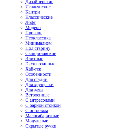
Дизайнерские
Итальянские
Кантри
Классические
Лофт
Модерн
Прованс
Неоклассика
Минимализм
Под старину
Скандинавские
Элитные
Эксклюзивные
Хай-тек
Особенности
Для студии
Для хрущевки
Для дачи
Встроенные
С антресолями
С барной стойкой
С островом
Малогабаритные
Модульные
Скрытые ручки