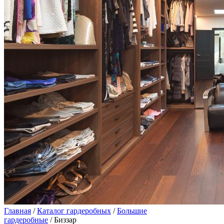
Главная
/
Каталог гардеробных
/
Большие
гардеробные
/ Биззар