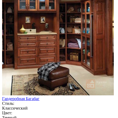
Гардеробная Багабаг
Стиль:
Классический
Цвет:
Темный