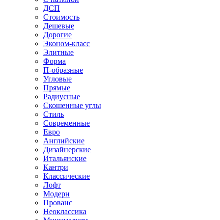
ДСП
Стоимость
Дешевые
Дорогие
Эконом-класс
Элитные
Форма
П-образные
Угловые
Прямые
Радиусные
Скошенные углы
Стиль
Современные
Евро
Английские
Дизайнерские
Итальянские
Кантри
Классические
Лофт
Модерн
Прованс
Неоклассика