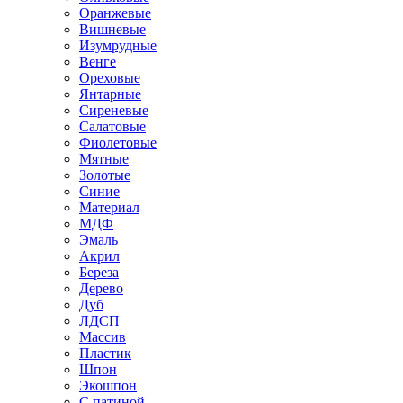
Оранжевые
Вишневые
Изумрудные
Венге
Ореховые
Янтарные
Сиреневые
Салатовые
Фиолетовые
Мятные
Золотые
Синие
Материал
МДФ
Эмаль
Акрил
Береза
Дерево
Дуб
ЛДСП
Массив
Пластик
Шпон
Экошпон
С патиной