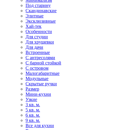
Минимализм
Под старину
Скандинавские
Элитные
Эксклюзивные
Хай-тек
Особенности
Для студии
Для хрущевки
Для дачи
Встроенные
С антресолями
С барной стойкой
С островом
Малогабаритные
Модульные
Скрытые ручки
Размер
Мини-кухни
Узкие
3 кв. м.
5 кв. м.
6 кв. м.
9 кв. м.
Все для кухни