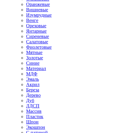
Оранжевые
Вишневые
Изумрудные
Венге
Ореховые
Янтарные
Сиреневые
Салатовые
Фиолетовые
Мятные
Золотые
Синие
Материал
МДФ
Эмаль
Акрил
Береза
Дерево
Дуб
ЛДСП
Массив
Пластик
Шпон
Экошпон
С патиной