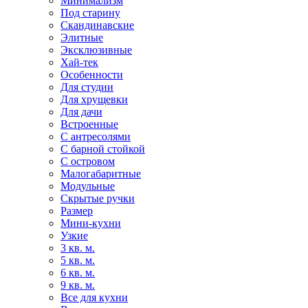
Минимализм
Под старину
Скандинавские
Элитные
Эксклюзивные
Хай-тек
Особенности
Для студии
Для хрущевки
Для дачи
Встроенные
С антресолями
С барной стойкой
С островом
Малогабаритные
Модульные
Скрытые ручки
Размер
Мини-кухни
Узкие
3 кв. м.
5 кв. м.
6 кв. м.
9 кв. м.
Все для кухни