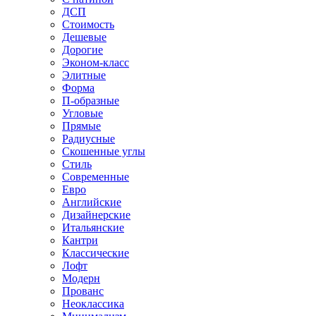
ДСП
Стоимость
Дешевые
Дорогие
Эконом-класс
Элитные
Форма
П-образные
Угловые
Прямые
Радиусные
Скошенные углы
Стиль
Современные
Евро
Английские
Дизайнерские
Итальянские
Кантри
Классические
Лофт
Модерн
Прованс
Неоклассика