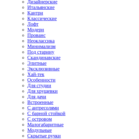
Дизайнерские
Итальянские
Кантри
Классические
Лофт
Модерн
Прованс
Неоклассика
Минимализм
Под старину
Скандинавские
Элитные
Эксклюзивные
Хай-тек
Особенности
Для студии
Для хрущевки
Для дачи
Встроенные
С антресолями
С барной стойкой
С островом
Малогабаритные
Модульные
Скрытые ручки