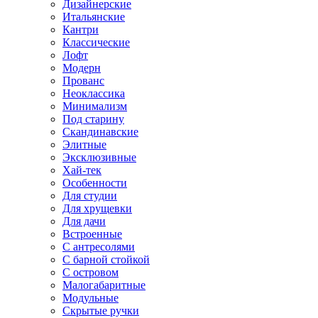
Дизайнерские
Итальянские
Кантри
Классические
Лофт
Модерн
Прованс
Неоклассика
Минимализм
Под старину
Скандинавские
Элитные
Эксклюзивные
Хай-тек
Особенности
Для студии
Для хрущевки
Для дачи
Встроенные
С антресолями
С барной стойкой
С островом
Малогабаритные
Модульные
Скрытые ручки