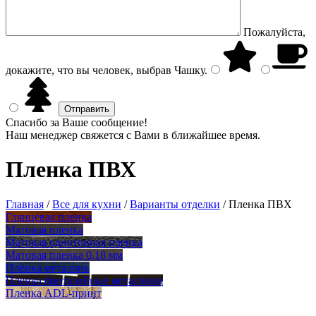
Пожалуйста,
докажите, что вы человек, выбрав
Чашку
.
Спасибо за Ваше сообщение!
Наш менеджер свяжется с Вами в ближайшее время.
Пленка ПВХ
Главная
/
Все для кухни
/
Варианты отделки
/
Пленка ПВХ
Глянцевая пленка
Матовая пленка
Матовая однотонная пленка
Матовая пленка 0,18 мм
Плёнка металлик
Пленка фантазийные металлики
Пленка ADL-принт