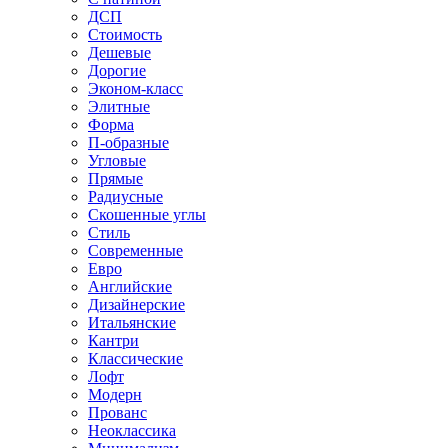
ДСП
Стоимость
Дешевые
Дорогие
Эконом-класс
Элитные
Форма
П-образные
Угловые
Прямые
Радиусные
Скошенные углы
Стиль
Современные
Евро
Английские
Дизайнерские
Итальянские
Кантри
Классические
Лофт
Модерн
Прованс
Неоклассика