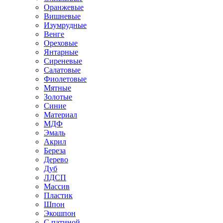
Оранжевые
Вишневые
Изумрудные
Венге
Ореховые
Янтарные
Сиреневые
Салатовые
Фиолетовые
Мятные
Золотые
Синие
Материал
МДФ
Эмаль
Акрил
Береза
Дерево
Дуб
ЛДСП
Массив
Пластик
Шпон
Экошпон
С патиной