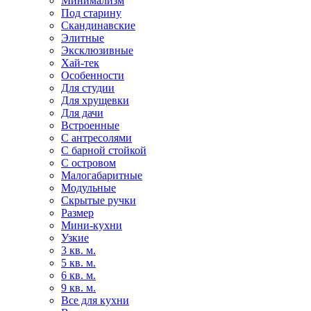
Минимализм
Под старину
Скандинавские
Элитные
Эксклюзивные
Хай-тек
Особенности
Для студии
Для хрущевки
Для дачи
Встроенные
С антресолями
С барной стойкой
С островом
Малогабаритные
Модульные
Скрытые ручки
Размер
Мини-кухни
Узкие
3 кв. м.
5 кв. м.
6 кв. м.
9 кв. м.
Все для кухни