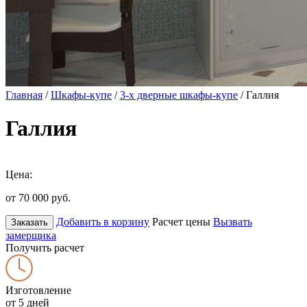
Главная
/
Шкафы-купе
/
3-х дверные шкафы-купе
/ Галлия
Галлия
Цена:
от 70 000
руб.
Добавить в корзину
Расчет цены
Вызвать
Заказать
замерщика
Получить расчет
Изготовление
от 5 дней