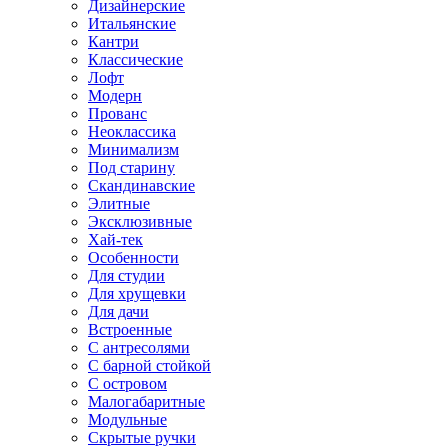
Дизайнерские
Итальянские
Кантри
Классические
Лофт
Модерн
Прованс
Неоклассика
Минимализм
Под старину
Скандинавские
Элитные
Эксклюзивные
Хай-тек
Особенности
Для студии
Для хрущевки
Для дачи
Встроенные
С антресолями
С барной стойкой
С островом
Малогабаритные
Модульные
Скрытые ручки