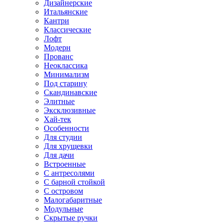
Дизайнерские
Итальянские
Кантри
Классические
Лофт
Модерн
Прованс
Неоклассика
Минимализм
Под старину
Скандинавские
Элитные
Эксклюзивные
Хай-тек
Особенности
Для студии
Для хрущевки
Для дачи
Встроенные
С антресолями
С барной стойкой
С островом
Малогабаритные
Модульные
Скрытые ручки