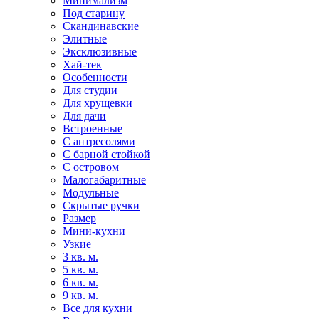
Минимализм
Под старину
Скандинавские
Элитные
Эксклюзивные
Хай-тек
Особенности
Для студии
Для хрущевки
Для дачи
Встроенные
С антресолями
С барной стойкой
С островом
Малогабаритные
Модульные
Скрытые ручки
Размер
Мини-кухни
Узкие
3 кв. м.
5 кв. м.
6 кв. м.
9 кв. м.
Все для кухни