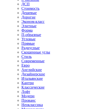
ДСП
Стоимость
Дешевые
Дорогие
Эконом-класс
Элитные
Форма
П-образные
Угловые
Прямые
Радиусные
Скошенные углы
Стиль
Современные
Евро
Английские
Дизайнерские
Итальянские
Кантри
Классические
Лофт
Модерн
Прованс
Неоклассика