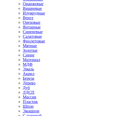
Оранжевые
Вишневые
Изумрудные
Венге
Ореховые
Янтарные
Сиреневые
Салатовые
Фиолетовые
Мятные
Золотые
Синие
Материал
МДФ
Эмаль
Акрил
Береза
Дерево
Дуб
ЛДСП
Массив
Пластик
Шпон
Экошпон
С патиной