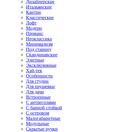
Дизайнерские
Итальянские
Кантри
Классические
Лофт
Модерн
Прованс
Неоклассика
Минимализм
Под старину
Скандинавские
Элитные
Эксклюзивные
Хай-тек
Особенности
Для студии
Для хрущевки
Для дачи
Встроенные
С антресолями
С барной стойкой
С островом
Малогабаритные
Модульные
Скрытые ручки