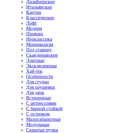
Дизайнерские
Итальянские
Кантри
Классические
Лофт
Модерн
Прованс
Неоклассика
Минимализм
Под старину
Скандинавские
Элитные
Эксклюзивные
Хай-тек
Особенности
Для студии
Для хрущевки
Для дачи
Встроенные
С антресолями
С барной стойкой
С островом
Малогабаритные
Модульные
Скрытые ручки