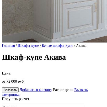
Главная
/
Шкафы-купе
/
Белые шкафы-купе
/ Акива
Шкаф-купе Акива
Цена:
от 72 000
руб.
Добавить в корзину
Расчет цены
Вызвать
Заказать
замерщика
Получить расчет