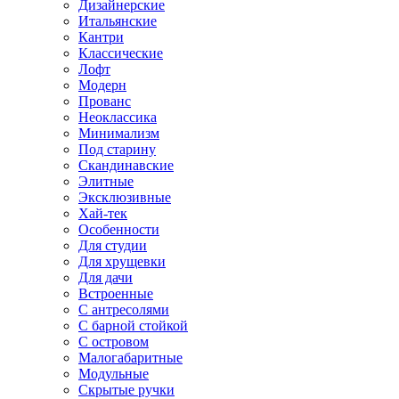
Дизайнерские
Итальянские
Кантри
Классические
Лофт
Модерн
Прованс
Неоклассика
Минимализм
Под старину
Скандинавские
Элитные
Эксклюзивные
Хай-тек
Особенности
Для студии
Для хрущевки
Для дачи
Встроенные
С антресолями
С барной стойкой
С островом
Малогабаритные
Модульные
Скрытые ручки