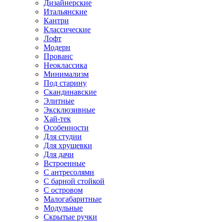
Дизайнерские
Итальянские
Кантри
Классические
Лофт
Модерн
Прованс
Неоклассика
Минимализм
Под старину
Скандинавские
Элитные
Эксклюзивные
Хай-тек
Особенности
Для студии
Для хрущевки
Для дачи
Встроенные
С антресолями
С барной стойкой
С островом
Малогабаритные
Модульные
Скрытые ручки