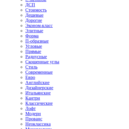
ДСП
Стоимость
Дешевые
Дорогие
Эконом-класс
Элитные
Форма
П-образные
Угловые
Прямые
Радиусные
Скошенные углы
Стиль
Современные
Евро
Английские
Дизайнерские
Итальянские
Кантри
Классические
Лофт
Модерн
Прованс
Неоклассика