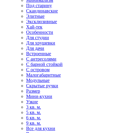
Минимализм
Под старину
Скандинавские
Элитные
Эксклюзивные
Хай-тек
Особенности
Для студии
Для хрущевки
Для дачи
Встроенные
С антресолями
С барной стойкой
С островом
Малогабаритные
Модульные
Скрытые ручки
Размер
Мини-кухни
Узкие
3 кв. м.
5 кв. м.
6 кв. м.
9 кв. м.
Все для кухни