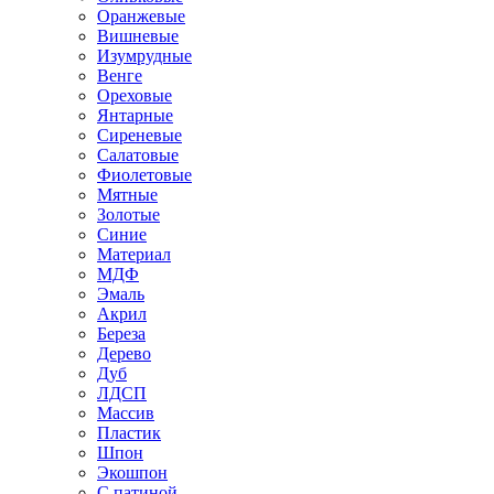
Оранжевые
Вишневые
Изумрудные
Венге
Ореховые
Янтарные
Сиреневые
Салатовые
Фиолетовые
Мятные
Золотые
Синие
Материал
МДФ
Эмаль
Акрил
Береза
Дерево
Дуб
ЛДСП
Массив
Пластик
Шпон
Экошпон
С патиной