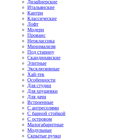
Дизайнерские
Итальянские
Кантри
Классические
Лофт
Модерн
Прованс
Неоклассика
Минимализм
Под старину
Скандинавские
Элитные
Эксклюзивные
Хай-тек
Особенности
Для студии
Для хрущевки
Для дачи
Встроенные
С антресолями
С барной стойкой
С островом
Малогабаритные
Модульные
Скрытые ручки