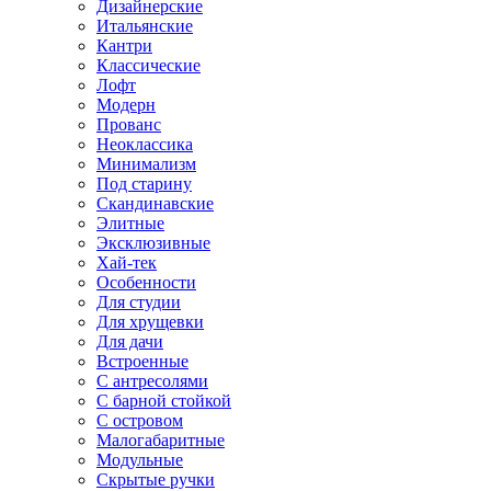
Дизайнерские
Итальянские
Кантри
Классические
Лофт
Модерн
Прованс
Неоклассика
Минимализм
Под старину
Скандинавские
Элитные
Эксклюзивные
Хай-тек
Особенности
Для студии
Для хрущевки
Для дачи
Встроенные
С антресолями
С барной стойкой
С островом
Малогабаритные
Модульные
Скрытые ручки