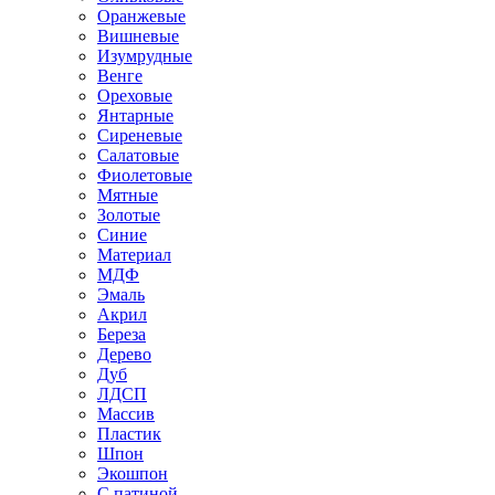
Оранжевые
Вишневые
Изумрудные
Венге
Ореховые
Янтарные
Сиреневые
Салатовые
Фиолетовые
Мятные
Золотые
Синие
Материал
МДФ
Эмаль
Акрил
Береза
Дерево
Дуб
ЛДСП
Массив
Пластик
Шпон
Экошпон
С патиной