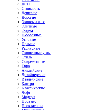
ДСП
Стоимость
Дешевые
Дорогие
Эконом-класс
Элитные
Форма
П-образные
Угловые
Прямые
Радиусные
Скошенные углы
Стиль
Современные
Евро
Английские
Дизайнерские
Итальянские
Кантри
Классические
Лофт
Модерн
Прованс
Неоклассика