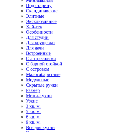
Минимализм
Под старину
Скандинавские
Элитные
Эксклюзивные
Хай-тек
Особенности
Для студии
Для хрущевки
Для дачи
Встроенные
С антресолями
С барной стойкой
С островом
Малогабаритные
Модульные
Скрытые ручки
Размер
Мини-кухни
Узкие
3 кв. м.
5 кв. м.
6 кв. м.
9 кв. м.
Все для кухни