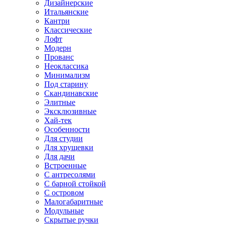
Дизайнерские
Итальянские
Кантри
Классические
Лофт
Модерн
Прованс
Неоклассика
Минимализм
Под старину
Скандинавские
Элитные
Эксклюзивные
Хай-тек
Особенности
Для студии
Для хрущевки
Для дачи
Встроенные
С антресолями
С барной стойкой
С островом
Малогабаритные
Модульные
Скрытые ручки