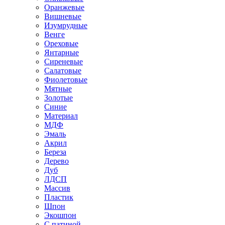
Оранжевые
Вишневые
Изумрудные
Венге
Ореховые
Янтарные
Сиреневые
Салатовые
Фиолетовые
Мятные
Золотые
Синие
Материал
МДФ
Эмаль
Акрил
Береза
Дерево
Дуб
ЛДСП
Массив
Пластик
Шпон
Экошпон
С патиной