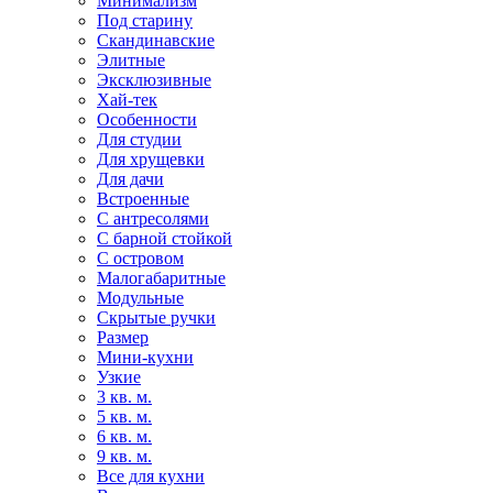
Минимализм
Под старину
Скандинавские
Элитные
Эксклюзивные
Хай-тек
Особенности
Для студии
Для хрущевки
Для дачи
Встроенные
С антресолями
С барной стойкой
С островом
Малогабаритные
Модульные
Скрытые ручки
Размер
Мини-кухни
Узкие
3 кв. м.
5 кв. м.
6 кв. м.
9 кв. м.
Все для кухни