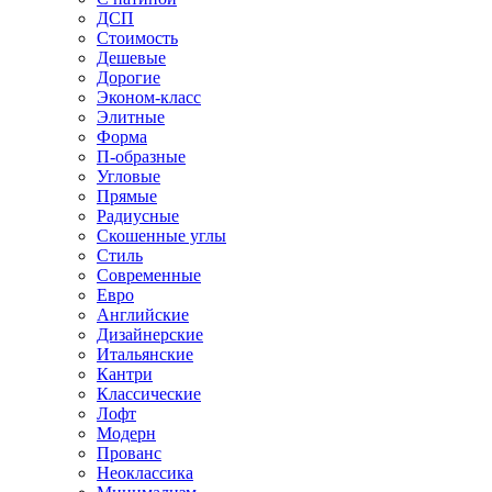
ДСП
Стоимость
Дешевые
Дорогие
Эконом-класс
Элитные
Форма
П-образные
Угловые
Прямые
Радиусные
Скошенные углы
Стиль
Современные
Евро
Английские
Дизайнерские
Итальянские
Кантри
Классические
Лофт
Модерн
Прованс
Неоклассика