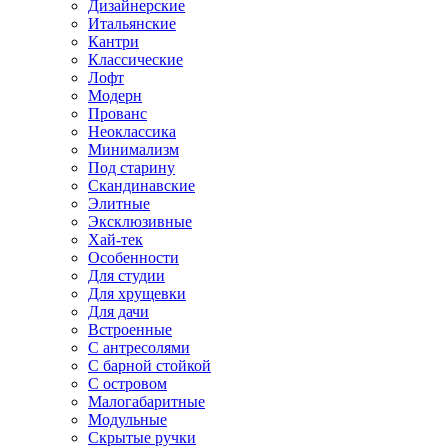
Дизайнерские
Итальянские
Кантри
Классические
Лофт
Модерн
Прованс
Неоклассика
Минимализм
Под старину
Скандинавские
Элитные
Эксклюзивные
Хай-тек
Особенности
Для студии
Для хрущевки
Для дачи
Встроенные
С антресолями
С барной стойкой
С островом
Малогабаритные
Модульные
Скрытые ручки