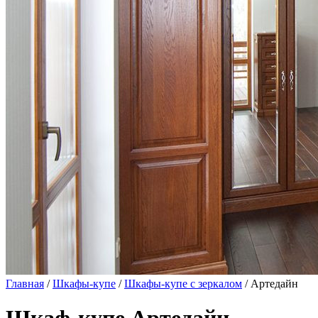
Главная
/
Шкафы-купе
/
Шкафы-купе с зеркалом
/ Артедайн