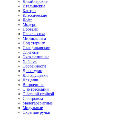
Дизайнерские
Итальянские
Кантри
Классические
Лофт
Модерн
Прованс
Неоклассика
Минимализм
Под старину
Скандинавские
Элитные
Эксклюзивные
Хай-тек
Особенности
Для студии
Для хрущевки
Для дачи
Встроенные
С антресолями
С барной стойкой
С островом
Малогабаритные
Модульные
Скрытые ручки