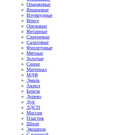
Оранжевые
Вишневые
Изумрудные
Венге
Ореховые
Янтарные
Сиреневые
Салатовые
Фиолетовые
Мятные
Золотые
Синие
Материал
МДФ
Эмаль
Акрил
Береза
Дерево
Дуб
ЛДСП
Массив
Пластик
Шпон
Экошпон
С патиной