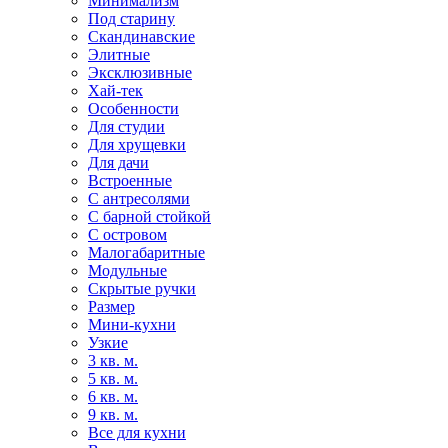
Минимализм
Под старину
Скандинавские
Элитные
Эксклюзивные
Хай-тек
Особенности
Для студии
Для хрущевки
Для дачи
Встроенные
С антресолями
С барной стойкой
С островом
Малогабаритные
Модульные
Скрытые ручки
Размер
Мини-кухни
Узкие
3 кв. м.
5 кв. м.
6 кв. м.
9 кв. м.
Все для кухни