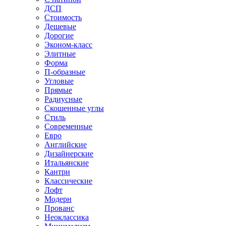
ДСП
Стоимость
Дешевые
Дорогие
Эконом-класс
Элитные
Форма
П-образные
Угловые
Прямые
Радиусные
Скошенные углы
Стиль
Современные
Евро
Английские
Дизайнерские
Итальянские
Кантри
Классические
Лофт
Модерн
Прованс
Неоклассика