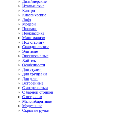
Дизайнерские
Итальянские
Кантри
Классические
Лофт
Модерн
Прованс
Неоклассика
Минимализм
Под старину
Скандинавские
Элитные
Эксклюзивные
Хай-тек
Особенности
Для студии
Для хрущевки
Для дачи
Встроенные
С антресолями
С барной стойкой
С островом
Малогабаритные
Модульные
Скрытые ручки