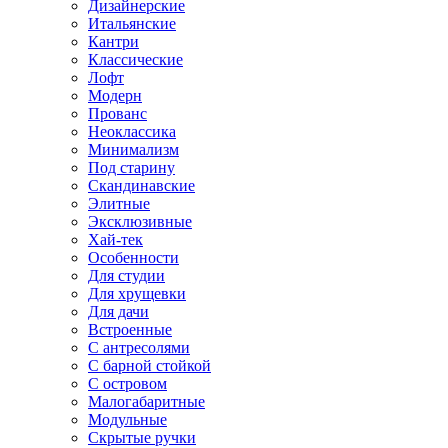
Дизайнерские
Итальянские
Кантри
Классические
Лофт
Модерн
Прованс
Неоклассика
Минимализм
Под старину
Скандинавские
Элитные
Эксклюзивные
Хай-тек
Особенности
Для студии
Для хрущевки
Для дачи
Встроенные
С антресолями
С барной стойкой
С островом
Малогабаритные
Модульные
Скрытые ручки