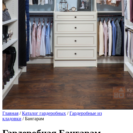
Главная
/
Каталог гардеробных
/
Гардеробные из
кладовки
/ Бангарам