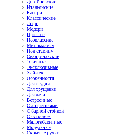
Дизайнерские
Итальянские
Кантри
Классические
Лофт
Модерн
Прованс
Неоклассика
Минимализм
Под старину
Скандинавские
Элитные
Эксклюзивные
Хай-тек
Особенности
Для студии
Для хрущевки
Для дачи
Встроенные
С антресолями
С барной стойкой
С островом
Малогабаритные
Модульные
Скрытые ручки