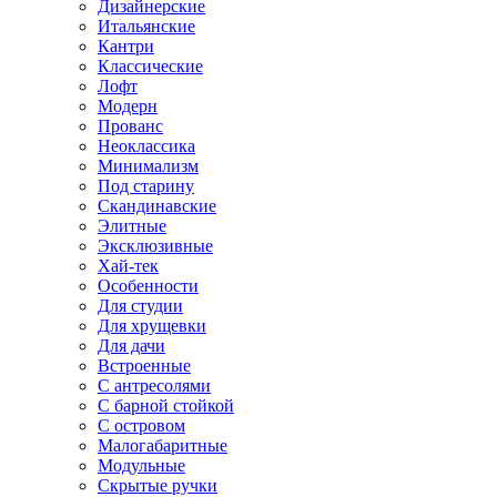
Дизайнерские
Итальянские
Кантри
Классические
Лофт
Модерн
Прованс
Неоклассика
Минимализм
Под старину
Скандинавские
Элитные
Эксклюзивные
Хай-тек
Особенности
Для студии
Для хрущевки
Для дачи
Встроенные
С антресолями
С барной стойкой
С островом
Малогабаритные
Модульные
Скрытые ручки