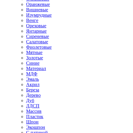
Оранжевые
Вишневые
Изумрудные
Венге
Ореховые
Янтарные
Сиреневые
Салатовые
Фиолетовые
Мятные
Золотые
Синие
Материал
МДФ
Эмаль
Акрил
Береза
Дерево
Дуб
ЛДСП
Массив
Пластик
Шпон
Экошпон
С патиной