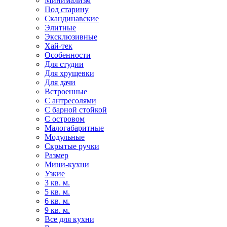
Минимализм
Под старину
Скандинавские
Элитные
Эксклюзивные
Хай-тек
Особенности
Для студии
Для хрущевки
Для дачи
Встроенные
С антресолями
С барной стойкой
С островом
Малогабаритные
Модульные
Скрытые ручки
Размер
Мини-кухни
Узкие
3 кв. м.
5 кв. м.
6 кв. м.
9 кв. м.
Все для кухни