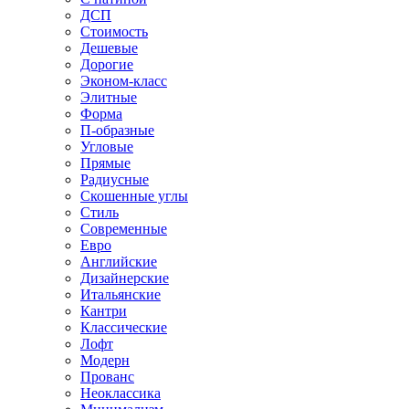
ДСП
Стоимость
Дешевые
Дорогие
Эконом-класс
Элитные
Форма
П-образные
Угловые
Прямые
Радиусные
Скошенные углы
Стиль
Современные
Евро
Английские
Дизайнерские
Итальянские
Кантри
Классические
Лофт
Модерн
Прованс
Неоклассика