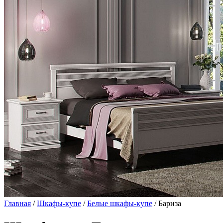
Главная
/
Шкафы-купе
/
Белые шкафы-купе
/ Бариза