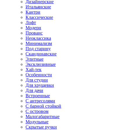
Дизайнерские
Итальянские
Кантри
Классические
Лофт
Модерн
Прованс
Неоклассика
Минимализм
Под старину
Скандинавские
Элитные
Эксклюзивные
Хай-тек
Особенности
Для студии
Для хрущевки
Для дачи
Встроенные
С антресолями
С барной стойкой
С островом
Малогабаритные
Модульные
Скрытые ручки