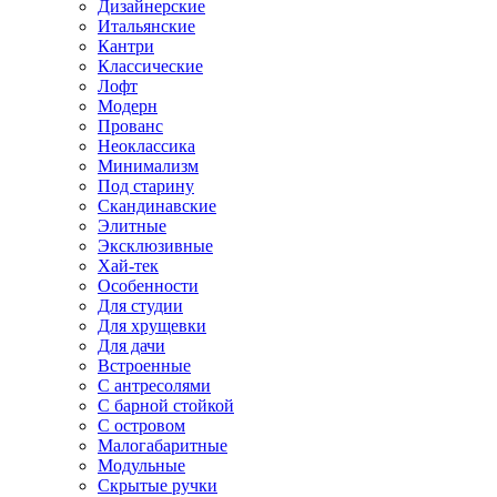
Дизайнерские
Итальянские
Кантри
Классические
Лофт
Модерн
Прованс
Неоклассика
Минимализм
Под старину
Скандинавские
Элитные
Эксклюзивные
Хай-тек
Особенности
Для студии
Для хрущевки
Для дачи
Встроенные
С антресолями
С барной стойкой
С островом
Малогабаритные
Модульные
Скрытые ручки