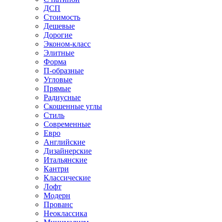
ДСП
Стоимость
Дешевые
Дорогие
Эконом-класс
Элитные
Форма
П-образные
Угловые
Прямые
Радиусные
Скошенные углы
Стиль
Современные
Евро
Английские
Дизайнерские
Итальянские
Кантри
Классические
Лофт
Модерн
Прованс
Неоклассика