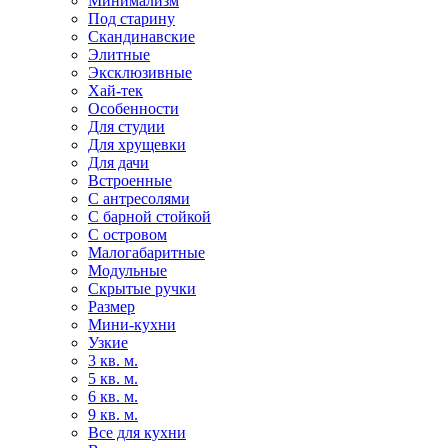
Минимализм
Под старину
Скандинавские
Элитные
Эксклюзивные
Хай-тек
Особенности
Для студии
Для хрущевки
Для дачи
Встроенные
С антресолями
С барной стойкой
С островом
Малогабаритные
Модульные
Скрытые ручки
Размер
Мини-кухни
Узкие
3 кв. м.
5 кв. м.
6 кв. м.
9 кв. м.
Все для кухни