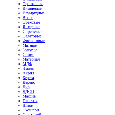
Оранжевые
Вишневые
Изумрудные
Венге
Ореховые
Янтарные
Сиреневые
Салатовые
Фиолетовые
Мятные
Золотые
Синие
Материал
МДФ
Эмаль
Акрил
Береза
Дерево
Дуб
ЛДСП
Массив
Пластик
Шпон
Экошпон
С патиной