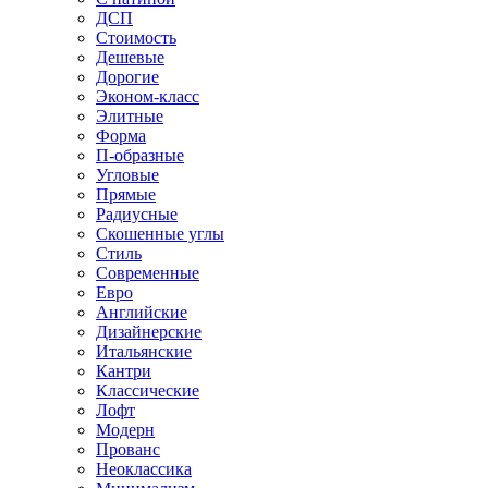
ДСП
Стоимость
Дешевые
Дорогие
Эконом-класс
Элитные
Форма
П-образные
Угловые
Прямые
Радиусные
Скошенные углы
Стиль
Современные
Евро
Английские
Дизайнерские
Итальянские
Кантри
Классические
Лофт
Модерн
Прованс
Неоклассика