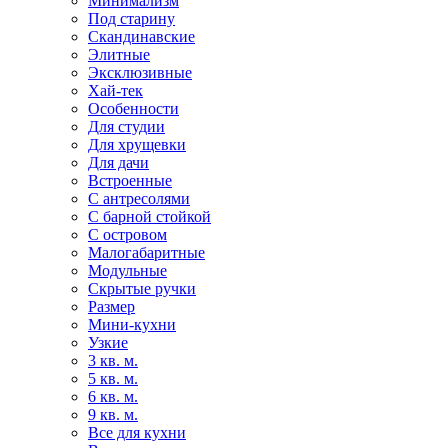
Минимализм
Под старину
Скандинавские
Элитные
Эксклюзивные
Хай-тек
Особенности
Для студии
Для хрущевки
Для дачи
Встроенные
С антресолями
С барной стойкой
С островом
Малогабаритные
Модульные
Скрытые ручки
Размер
Мини-кухни
Узкие
3 кв. м.
5 кв. м.
6 кв. м.
9 кв. м.
Все для кухни