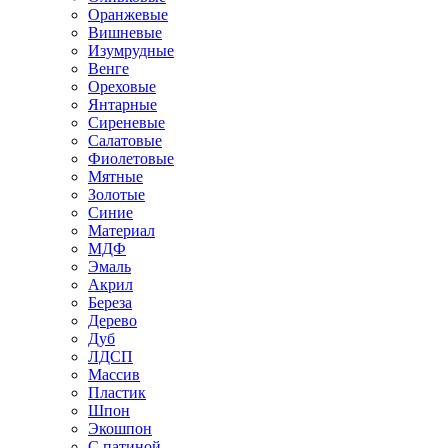
Оранжевые
Вишневые
Изумрудные
Венге
Ореховые
Янтарные
Сиреневые
Салатовые
Фиолетовые
Мятные
Золотые
Синие
Материал
МДФ
Эмаль
Акрил
Береза
Дерево
Дуб
ЛДСП
Массив
Пластик
Шпон
Экошпон
С патиной