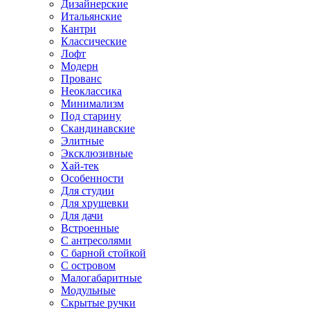
Дизайнерские
Итальянские
Кантри
Классические
Лофт
Модерн
Прованс
Неоклассика
Минимализм
Под старину
Скандинавские
Элитные
Эксклюзивные
Хай-тек
Особенности
Для студии
Для хрущевки
Для дачи
Встроенные
С антресолями
С барной стойкой
С островом
Малогабаритные
Модульные
Скрытые ручки