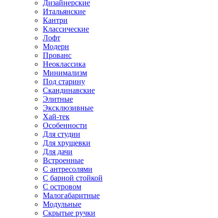
Дизайнерские
Итальянские
Кантри
Классические
Лофт
Модерн
Прованс
Неоклассика
Минимализм
Под старину
Скандинавские
Элитные
Эксклюзивные
Хай-тек
Особенности
Для студии
Для хрущевки
Для дачи
Встроенные
С антресолями
С барной стойкой
С островом
Малогабаритные
Модульные
Скрытые ручки