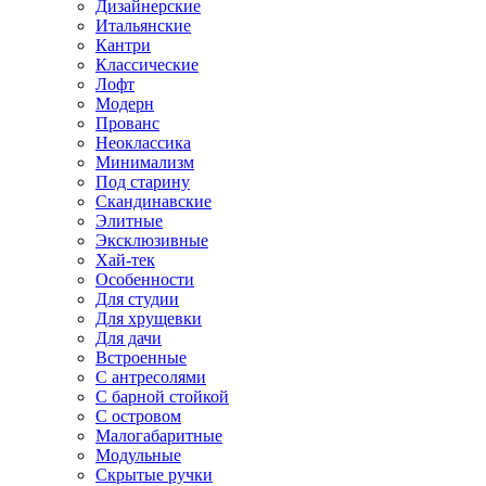
Дизайнерские
Итальянские
Кантри
Классические
Лофт
Модерн
Прованс
Неоклассика
Минимализм
Под старину
Скандинавские
Элитные
Эксклюзивные
Хай-тек
Особенности
Для студии
Для хрущевки
Для дачи
Встроенные
С антресолями
С барной стойкой
С островом
Малогабаритные
Модульные
Скрытые ручки