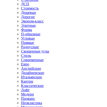
ДСП
Стоимость
Дешевые
Дорогие
Эконом-класс
Элитные
Форма
П-образные
Угловые
Прямые
Радиусные
Скошенные углы
Стиль
Современные
Евро
Английские
Дизайнерские
Итальянские
Кантри
Классические
Лофт
Модерн
Прованс
Неоклассика