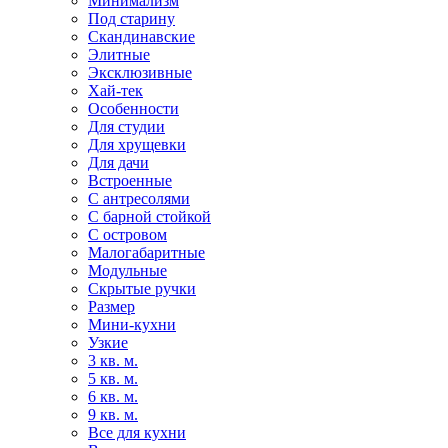
Минимализм
Под старину
Скандинавские
Элитные
Эксклюзивные
Хай-тек
Особенности
Для студии
Для хрущевки
Для дачи
Встроенные
С антресолями
С барной стойкой
С островом
Малогабаритные
Модульные
Скрытые ручки
Размер
Мини-кухни
Узкие
3 кв. м.
5 кв. м.
6 кв. м.
9 кв. м.
Все для кухни