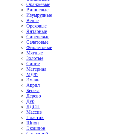
Оранжевые
Вишневые
Изумрудные
Венге
Ореховые
Янтарные
Сиреневые
Салатовые
Фиолетовые
Мятные
Золотые
Синие
Материал
МДФ
Эмаль
Акрил
Береза
Дерево
Дуб
ЛДСП
Массив
Пластик
Шпон
Экошпон
С патиной