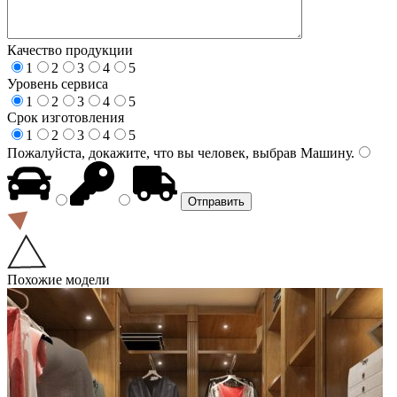
Качество продукции
1
2
3
4
5
Уровень сервиса
1
2
3
4
5
Срок изготовления
1
2
3
4
5
Пожалуйста, докажите, что вы человек, выбрав
Машину
.
Похожие модели