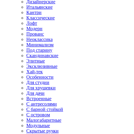
Дизайнерские
Итальянские
Кантри
Классические
Лофт
Модерн
Прованс
Неоклассика
Минимализм
Под старину
Скандинавские
Элитные
Эксклюзивные
Хай-тек
Особенности
Для студии
Для хрущевки
Для дачи
Встроенные
С антресолями
С барной стойкой
С островом
Малогабаритные
Модульные
Скрытые ручки