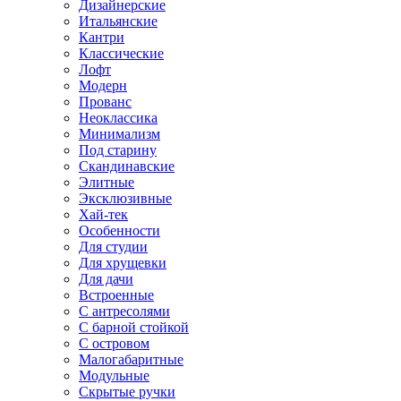
Дизайнерские
Итальянские
Кантри
Классические
Лофт
Модерн
Прованс
Неоклассика
Минимализм
Под старину
Скандинавские
Элитные
Эксклюзивные
Хай-тек
Особенности
Для студии
Для хрущевки
Для дачи
Встроенные
С антресолями
С барной стойкой
С островом
Малогабаритные
Модульные
Скрытые ручки