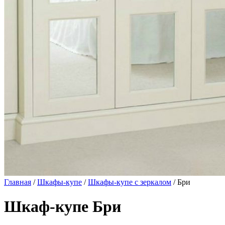
Главная
/
Шкафы-купе
/
Шкафы-купе с зеркалом
/ Бри
Шкаф-купе Бри