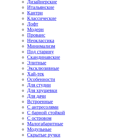
Дизайнерские
Итальянские
Кантри
Классические
Лофт
Модерн
Прованс
Неоклассика
Минимализм
Под старину
Скандинавские
Элитные
Эксклюзивные
Хай-тек
Особенности
Для студии
Для хрущевки
Для дачи
Встроенные
С антресолями
С барной стойкой
С островом
Малогабаритные
Модульные
Скрытые ручки