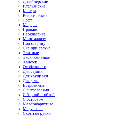
Дизайнерские
Итальянские
Кантри
Классические
Лофт
Модерн
Прованс
Неоклассика
Минимализм
Под старину
Скандинавские
Элитные
Эксклюзивные
Хай-тек
Особенности
Для студии
Для хрущевки
Для дачи
Встроенные
С антресолями
С барной стойкой
С островом
Малогабаритные
Модульные
Скрытые ручки